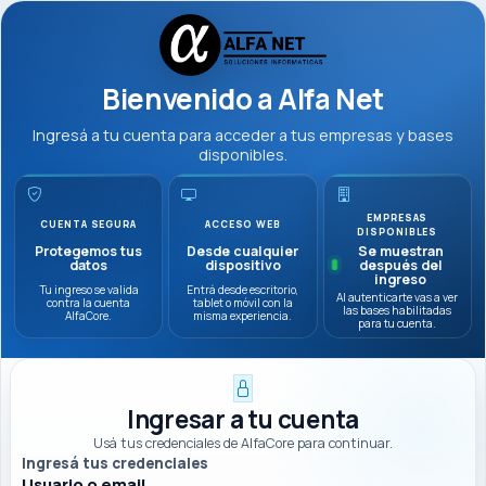
Bienvenido a Alfa Net
Ingresá a tu cuenta para acceder a tus empresas y bases
disponibles.
EMPRESAS
CUENTA SEGURA
ACCESO WEB
DISPONIBLES
Protegemos tus
Desde cualquier
Se muestran
datos
dispositivo
después del
ingreso
Tu ingreso se valida
Entrá desde escritorio,
Al autenticarte vas a ver
contra la cuenta
tablet o móvil con la
las bases habilitadas
AlfaCore.
misma experiencia.
para tu cuenta.
Ingresar a tu cuenta
Usá tus credenciales de AlfaCore para continuar.
Ingresá tus credenciales
Usuario o email